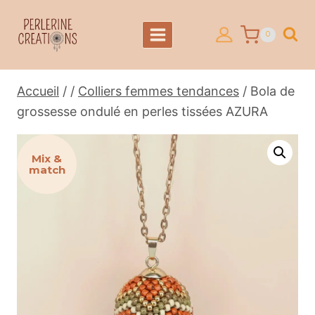
Aller
au
0
contenu
Accueil
/
/
Colliers femmes tendances
/
Bola de
grossesse ondulé en perles tissées AZURA
Mix &
match