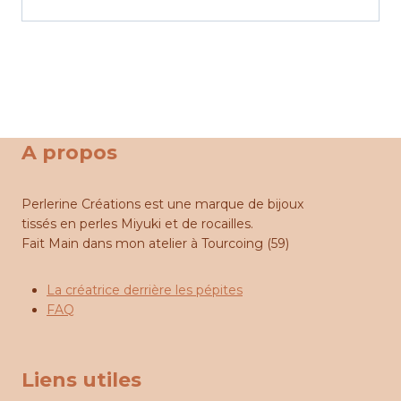
A propos
Perlerine Créations est une marque de bijoux
tissés en perles Miyuki et de rocailles.
Fait Main dans mon atelier à Tourcoing (59)
La créatrice derrière les pépites
FAQ
Liens utiles