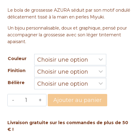
Le bola de grossesse AZURA séduit par son motif ondulé
délicatement tissé à la main en perles Miyuki.
Un bijou personnalisable, doux et graphique, pensé pour
accompagner la grossesse avec son léger tintement
apaisant.
Couleur
Finition
Bélière
quantité
Ajouter au panier
de
Bola
de
Livraison gratuite sur les commandes de plus de 50
grossesse
€ !
ondulé