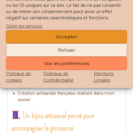
La finition « fleur » est visible sur le modèle LUNEA
ou les ID uniques sur ce site. Le fait de ne pas consentir
ou de retirer son consentement peut avoir un effet
bleu et or sur la dernière photo.
négatif sur certaines caractéristiques et fonctions.
Pourquoi choisir le bola de grossesse
Gérer les services
AZURA ?
Accepter
Motif ondulé original et délicat
Refuser
Tissage minutieux réalisé à la main
Plus de 430 perles tissées une à une
Voir les préférences
Bola personnalisable selon vos envies
Doux tintement apaisant pour bébé
Politique de
Politique de
Mentions
Idée cadeau pleine de sens pour une future
cookies
Confidentialité
Légales
maman
Création artisanale française réalisée dans mon
atelier
Un bijou artisanal pensé pour
accompagner la grossesse