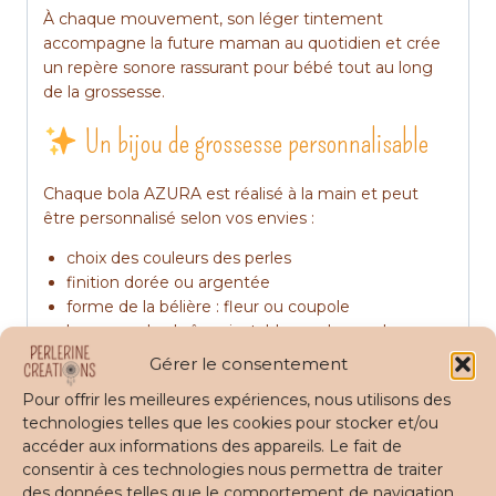
À chaque mouvement, son léger tintement
accompagne la future maman au quotidien et crée
un repère sonore rassurant pour bébé tout au long
de la grossesse.
Un bijou de grossesse personnalisable
Chaque bola AZURA est réalisé à la main et peut
être personnalisé selon vos envies :
choix des couleurs des perles
finition dorée ou argentée
forme de la bélière : fleur ou coupole
longueur de chaîne ajustable sur demande
Gérer le consentement
La chaîne mesure par défaut environ 1,10 m pour
Pour offrir les meilleures expériences, nous utilisons des
permettre au bola de reposer délicatement sur le
technologies telles que les cookies pour stocker et/ou
ventre arrondi.
accéder aux informations des appareils. Le fait de
La finition « coupole » est visible sur tous les
consentir à ces technologies nous permettra de traiter
modèles AZURA
des données telles que le comportement de navigation