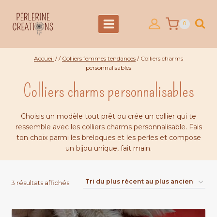
Aller
au
0
contenu
Accueil
/
/
Colliers femmes tendances
/
Colliers charms
personnalisables
Colliers charms personnalisables
Choisis un modèle tout prêt ou crée un collier qui te
ressemble avec les colliers charms personnalisable. Fais
ton choix parmi les breloques et les perles et compose
un bijou unique, fait main.
Trié
3 résultats affichés
du
plus