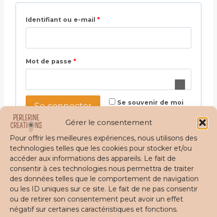
O
Identifiant ou e-mail
*
b
l
O
Mot de passe
*
i
b
g
l
a
Se souvenir de moi
i
Se connecter
t
g
o
Gérer le consentement
Mot de passe perdu ?
a
i
Pour offrir les meilleures expériences, nous utilisons des
technologies telles que les cookies pour stocker et/ou
t
r
accéder aux informations des appareils. Le fait de
o
e
consentir à ces technologies nous permettra de traiter
i
des données telles que le comportement de navigation
ou les ID uniques sur ce site. Le fait de ne pas consentir
r
ou de retirer son consentement peut avoir un effet
e
négatif sur certaines caractéristiques et fonctions.