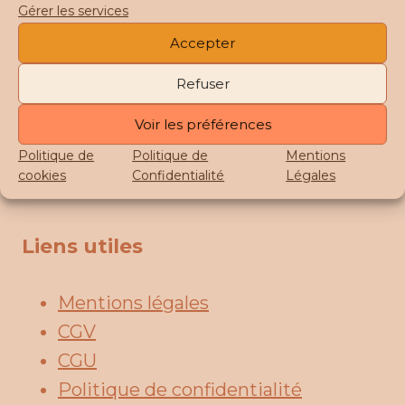
Gérer les services
A propos
Accepter
Perlerine Créations est une marque de bijoux
Refuser
tissés en perles Miyuki et de rocailles.
Fait Main dans mon atelier à Tourcoing (59)
Voir les préférences
La créatrice derrière les pépites
Politique de
Politique de
Mentions
FAQ
cookies
Confidentialité
Légales
Liens utiles
Mentions légales
CGV
CGU
Politique de confidentialité