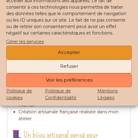
La finition « coupole » est visible sur le modèle rouge
accéder aux informations des appareils. Le fait de
consentir à ces technologies nous permettra de traiter
et vert.
des données telles que le comportement de navigation
La finition « fleur » est visible sur le modèle bleu et
ou les ID uniques sur ce site. Le fait de ne pas consentir
or.
ou de retirer son consentement peut avoir un effet
Pourquoi choisir le bola de grossesse
négatif sur certaines caractéristiques et fonctions.
Gérer les services
LUNEA ?
Accepter
Motif délicat au rendu raffiné comme une
mosaïque
Refuser
Tissage minutieux réalisé à la main
Plus de 430 perles tissées une à une
Voir les préférences
Bola personnalisable selon vos envies
Politique de
Politique de
Mentions
Doux tintement apaisant pour bébé
cookies
Confidentialité
Légales
Idée cadeau pleine de sens pour une future
maman
Création artisanale française réalisée dans mon
atelier
Un bijou artisanal pensé pour