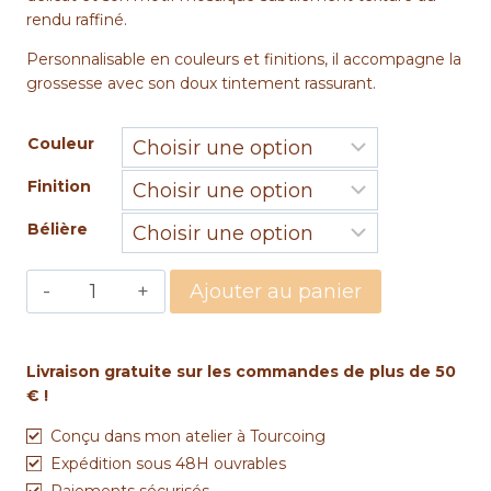
rendu raffiné.
Personnalisable en couleurs et finitions, il accompagne la
grossesse avec son doux tintement rassurant.
Couleur
Finition
Bélière
quantité
Ajouter au panier
de
Bola
de
Livraison gratuite sur les commandes de plus de 50
grossesse
€ !
mosaïque
en
Conçu dans mon atelier à Tourcoing
perles
Expédition sous 48H ouvrables
tissées