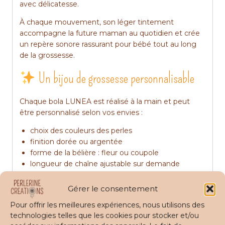
avec délicatesse.
À chaque mouvement, son léger tintement
accompagne la future maman au quotidien et crée
un repère sonore rassurant pour bébé tout au long
de la grossesse.
Un bijou de grossesse personnalisable
Chaque bola LUNEA est réalisé à la main et peut
être personnalisé selon vos envies :
choix des couleurs des perles
finition dorée ou argentée
forme de la bélière : fleur ou coupole
longueur de chaîne ajustable sur demande
La chaîne mesure par défaut environ 1,10 m pour
Gérer le consentement
permettre au bola de reposer délicatement sur le
Pour offrir les meilleures expériences, nous utilisons des
ventre arrondi.
technologies telles que les cookies pour stocker et/ou