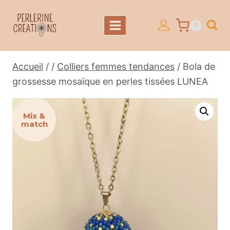
Aller
au
0
contenu
Accueil
/
/
Colliers femmes tendances
/
Bola de
grossesse mosaïque en perles tissées LUNEA
Mix &
match