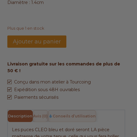
Diamètre : 1.4cm
Plus que 1 en stock
quantité
Ajouter au panier
de
Puces
CLEO
Livraison gratuite sur les commandes de plus de
bleu
50 € !
&
doré
Conçu dans mon atelier à Tourcoing
Expédition sous 48H ouvrables
Paiements sécurisés
Description
Avis (0)
Conseils d’utilisation
Les puces CLEO bleu et doré seront LA pièce
maitresse de votre tenue, celle qui vous fera briller