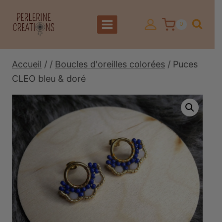
Aller
au
0
contenu
Accueil
/
/
Boucles d'oreilles colorées
/
Puces
CLEO bleu & doré