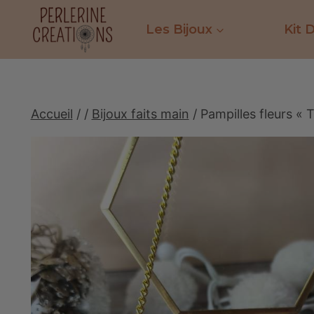
Aller
au
Les Bijoux
Kit 
contenu
Accueil
/
/
Bijoux faits main
/
Pampilles fleurs «