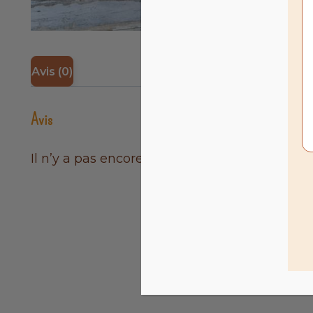
consentement pe
Gérer les servi
Avis (0)
Acc
Avis
Il n’y a pas encore d’avis.