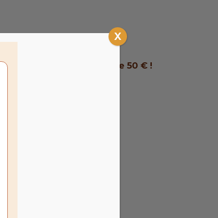
X
r les commandes de plus de 50 € !
lier à Tourcoing
H ouvrables
s
 les cookies
à ces
nt de
r son