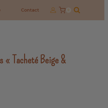
e
Contact
0
rs « Tacheté Beige &