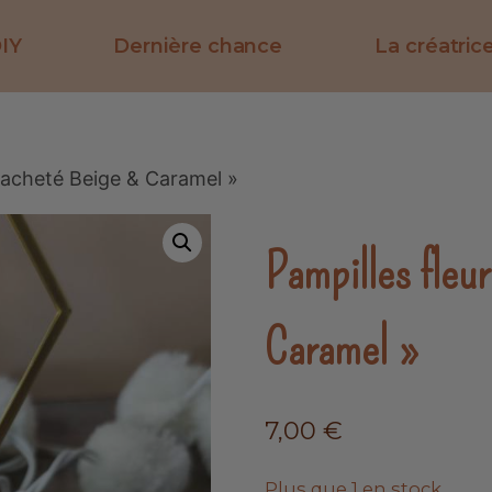
DIY
Dernière chance
La créatric
 Tacheté Beige & Caramel »
Pampilles fleu
Caramel »
7,00
€
Plus que 1 en stock