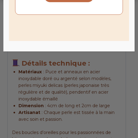
Noire sur base argentée
avec un dégradé
gris/noir
Blanche sur base argentée
avec un dégradé
créme/blanc
Jaune/moutarde sur base dorée
avec un
dégradé de jaune
Marron/moutarde sur base doré
avec un
dégradé moutarde/marron
Détails technique :
Matériaux
: Puce et anneaux en acier
inoxydable doré ou argenté selon modèles,
perles miyuki delicas (perles japonaise très
régulière et de qualité), pendentif en acier
inoxydable émaillé
Dimension
: 4cm de long et 2cm de large
Artisanat
: Chaque perle est tissée à la main
avec soin et passion.
Des boucles d’oreilles pour les passionnées de