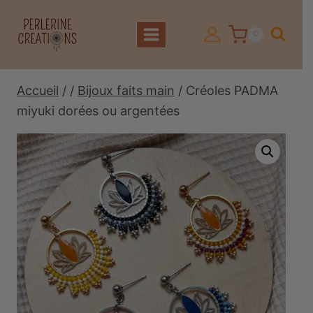
Aller
au
0
contenu
Accueil
/
/
Bijoux faits main
/
Créoles PADMA
miyuki dorées ou argentées