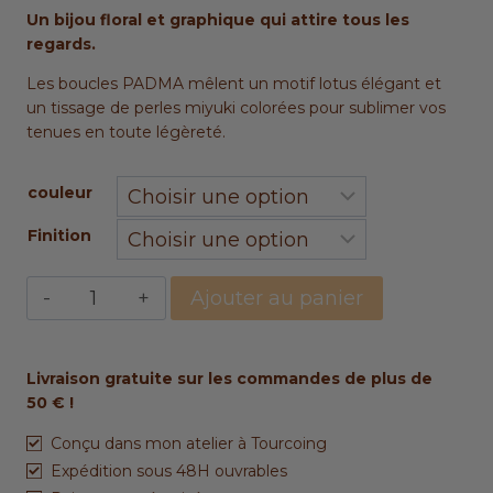
Un bijou floral et graphique qui attire tous les
regards.
Les boucles PADMA mêlent un motif lotus élégant et
un tissage de perles miyuki colorées pour sublimer vos
tenues en toute légèreté.
couleur
Finition
quantité
Ajouter au panier
de
Créoles
PADMA
Livraison gratuite sur les commandes de plus de
miyuki
50 € !
dorées
ou
Conçu dans mon atelier à Tourcoing
argentées
Expédition sous 48H ouvrables