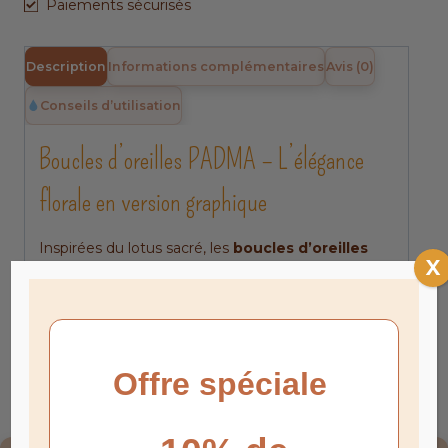
Paiements sécurisés
Description
Informations complémentaires
Avis (0)
Conseils d’utilisation
Boucles d’oreilles PADMA – L’élégance
florale en version graphique
Inspirées du lotus sacré, les
boucles d’oreilles
X
PADMA
associent un pendentif finement ciselé à
un tissage de perles miyuki raffiné. Un bijou qui
célèbre la nature, le renouveau et votre style
,
quelle que soit la saison.
Pourquoi choisir les
boucles d’oreilles PADMA ?
Leur Symbolisme puissant
: le lotus évoque la