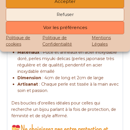
Accepter
rose girly
Leur poids plume
: ultra légères, elles se portent
Refuser
toute la journée sans gêne.
leur finesse
: chaques perles tissée à la main
Voir les préférences
forment un motif « épi » très délicat
Politique de
Politique de
Mentions
Détails technique :
cookies
Confidentialité
Légales
Matériaux
: Puce et anneaux en acier inoxydable
doré, perles miyuki delicas (perles japonaise très
régulière et de qualité), pendentif en acier
inoxydable émaillé
Dimension
: 4cm de long et 2cm de large
Artisanat
: Chaque perle est tissée à la main avec
soin et passion.
Des boucles d’oreilles idéales pour celles qui
recherche un bijou parlant à la fois de protection, de
féminité et de style affirmé.
Ne choisissez pas entre protection et