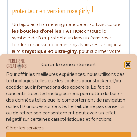
protecteur en version rose girly !
Un bijou au charme énigmatique et au twist coloré :
les boucles d’oreilles HATHOR
entoure le
symbole de l’œil protecteur dans un écrin rose
tendre, rehaussé de perles miyuki irisées. Un bijou à
la fois
mystique et ultra-girly
, pour sublimer votre
allure en un instant.
Gérer le consentement
Pourquoi choisir les boucles
Pour offrir les meilleures expériences, nous utilisons des
HATHOR ?
technologies telles que les cookies pour stocker et/ou
accéder aux informations des appareils. Le fait de
leur symbole puissant
: l’œil protecteur,
consentir à ces technologies nous permettra de traiter
revisité en rose doux, affirme votre style
des données telles que le comportement de navigation
tout en vous accompagnant de bonnes
ou les ID uniques sur ce site. Le fait de ne pas consentir
ondes. (Hathor signifie : maison d’Horus, en
ou de retirer son consentement peut avoir un effet
négatif sur certaines caractéristiques et fonctions.
rapport avec l’oeil d’Horus, symbole
protecteur).
Gérer les services
leur style
: mix délicat entre touche mystique et