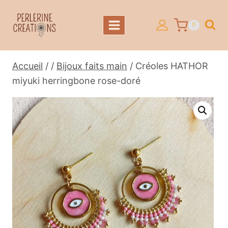
Aller
au
0
contenu
Accueil
/
/
Bijoux faits main
/
Créoles HATHOR
miyuki herringbone rose-doré