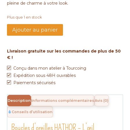
pleine de charme à votre look.
Plus que 1 en stock
quantité
Ajouter au panier
de
Créoles
HATHOR
Livraison gratuite sur les commandes de plus de 50
miyuki
€ !
herringbone
rose-
Conçu dans mon atelier à Tourcoing
doré
Expédition sous 48H ouvrables
Paiements sécurisés
Description
Informations complémentaires
Avis (0)
Conseils d’utilisation
Boucles d’oreilles HATHOR – L’œil