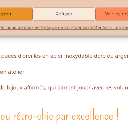
 en plusieurs coloris marbrés : rouge, bleu pétrole
lité de les réaliser sur commande. (vous pouvez me
epter
Refuser
Voir les p
rendent chaque boucle d’oreille unique
Politique de cookies
Politique de Confidentialité
Mentions Légale
 puces d’oreilles en acier inoxydable doré ou arge
on atelier
 bijoux affirmés, qui aiment jouer avec les volum
jou rétro-chic par excellence !