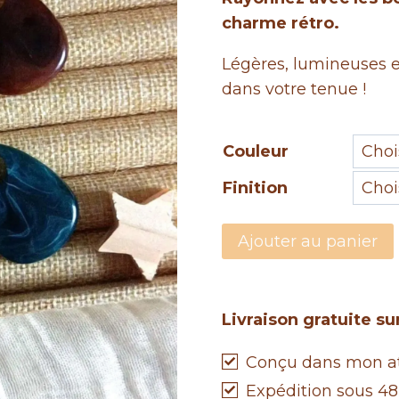
charme rétro.
Légères, lumineuses et
dans votre tenue !
Couleur
Finition
quantité
Ajouter au panier
de
Boucles
d'oreilles
Livraison gratuite s
LEONIE
marbrées
Conçu dans mon ate
-
Expédition sous 48