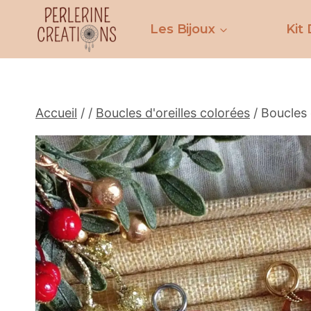
Aller
au
Les Bijoux
Kit 
contenu
Accueil
/
/
Boucles d'oreilles colorées
/
Boucles 