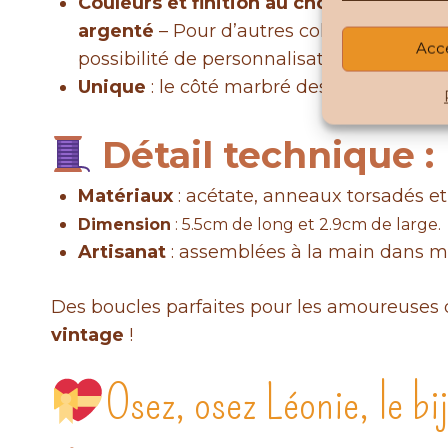
Couleurs et finition
au choix :
disponible
argenté
– Pour d’autres coloris, possibi
Acc
possibilité de personnalisation)
Unique
: le côté marbré des pendentifs 
Détail technique :
Matériaux
: acétate, anneaux torsadés et
Dimension
: 5.5cm de long et 2.9cm de large.
Artisanat
: assemblées à la main dans m
Des boucles parfaites pour les amoureuses de
vintage
!
Osez, osez Léonie, le bi