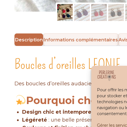
Description
Informations complémentaires
Avis
Boucles d’oreilles LEONIE – 
Des boucles d’oreilles audacieuses, aux acce
Pour offrir les
pour stocker et
Pourquoi choisir l
technologies n
navigation ou l
Design chic et intemporel
: elles boost
consentement pe
Légéreté
: une belle présence sans alourdi
Gérer les servi