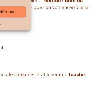
, marron et violet et
finition : doré ou
 contacter pour que l’on voit ensemble la
références
s
nté.
es, les textures et afficher une
touche