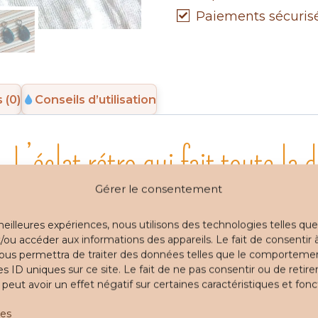
4
Paiements sécuris
coloris
au
choix
 (0)
Conseils d’utilisation
L’éclat rétro qui fait toute la d
Gérer le consentement
nts vintage et ultra féminins, qui subliment votre
 meilleures expériences, nous utilisons des technologies telles que
/ou accéder aux informations des appareils. Le fait de consentir 
es boucles Léonie ?
ous permettra de traiter des données telles que le comporteme
es ID uniques sur ce site. Le fait de ne pas consentir ou de retire
ent n’importe quelle tenue
ut avoir un effet négatif sur certaines caractéristiques et fonc
r l’oreille
ces