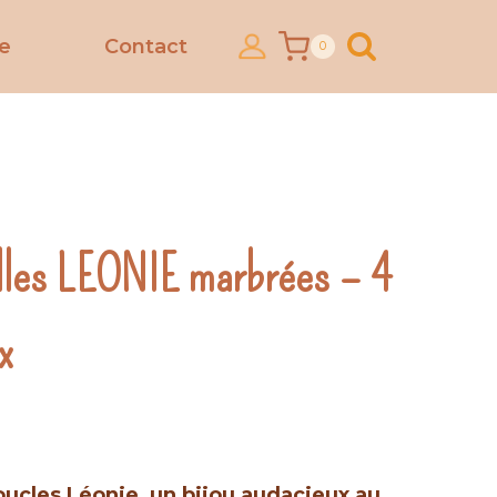
ce
Contact
0
illes LEONIE marbrées – 4
x
ucles Léonie, un bijou audacieux au