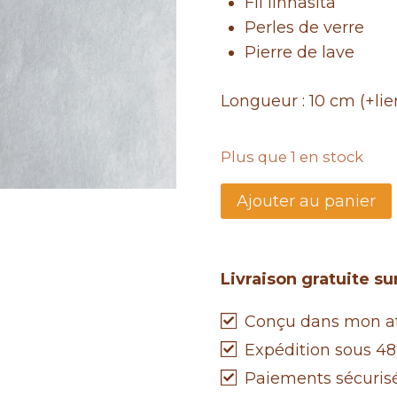
Fil linhasita
25,00 €.
12
Perles de verre
Pierre de lave
Longueur : 10 cm (+lie
Plus que 1 en stock
quantité
Ajouter au panier
de
Attrape-
rêves
Livraison gratuite s
à
parfumer
Conçu dans mon ate
Noir
Expédition sous 48
Paiements sécuris