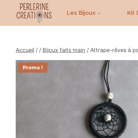
Aller
au
Les Bijoux
Kit 
contenu
Accueil
/
/
Bijoux faits main
/
Attrape-rêves à p
Promo !