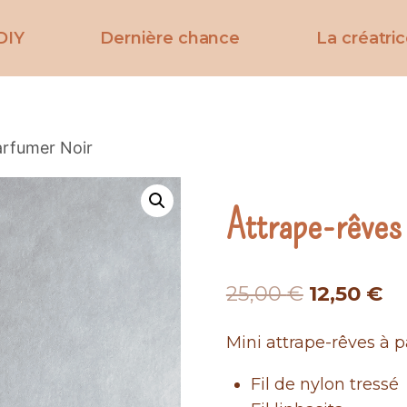
DIY
Dernière chance
La créatri
arfumer Noir
Attrape-rêves
Le
Le
25,00
€
12,50
€
prix
pr
Mini attrape-rêves à 
initial
ac
Fil de nylon tressé
était :
est