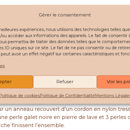
Gérer le consentement
 meilleures expériences, nous utilisons des technologies telles que
/ou accéder aux informations des appareils. Le fait de consentir 
ous permettra de traiter des données telles que le comporteme
oir ! Mais comment l’idée m’est-elle venue ?
es ID uniques sur ce site. Le fait de ne pas consentir ou de retire
ut avoir un effet négatif sur certaines caractéristiques et fonc
ai suspendu un petit attrape-rêves au rétroviseur
m’est alors venue de combiner les deux mais com
ces
let.
epter
Refuser
Voir les p
e goutte d’huile essentielle ou de fragrance de vot
 de vos voyages en voiture ou lorsque le parfum se
Politique de cookies
Politique de Confidentialité
Mentions Légale
 un anneau recouvert d’un cordon en nylon tressé no
une perle galet noire en pierre de lave et 3 perles
nche finissent l’ensemble.