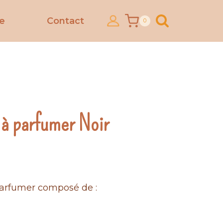
ce
Contact
0
 à parfumer Noir
ix
parfumer composé de :
tuel
 :