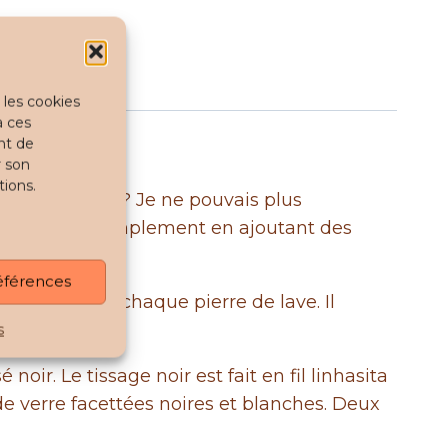
 les cookies
à ces
nt de
r son
tions.
. Le problème ? Je ne pouvais plus
ment ? Tout simplement en ajoutant des
références
re choix sur chaque pierre de lave. Il
 sera évaporé.
s
ir. Le tissage noir est fait en fil linhasita
 de verre facettées noires et blanches. Deux