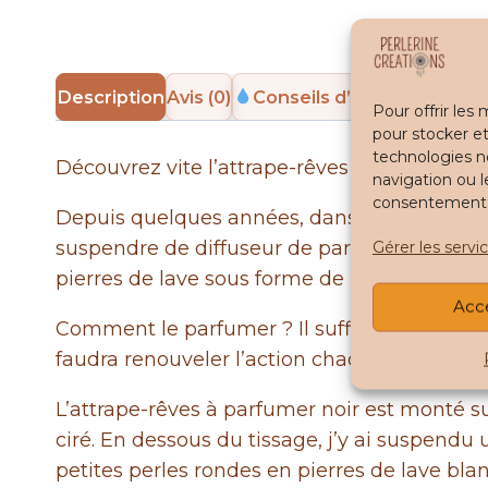
Description
Avis (0)
Conseils d’utilisation
Pour offrir les
pour stocker et
technologies n
Découvrez vite l’attrape-rêves à parfumer n
navigation ou l
consentement pe
Depuis quelques années, dans ma voiture, j’
suspendre de diffuseur de parfum. L’idée 
Gérer les servi
pierres de lave sous forme de perles et de ga
Acc
Comment le parfumer ? Il suffit de mettre un
faudra renouveler l’action chaque jour, lors
L’attrape-rêves à parfumer noir est monté sur
ciré. En dessous du tissage, j’y ai suspendu 
petites perles rondes en pierres de lave bla