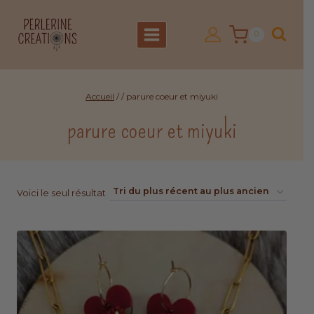
Aller
au
0
contenu
Accueil
/
/
parure coeur et miyuki
parure coeur et miyuki
Voici le seul résultat