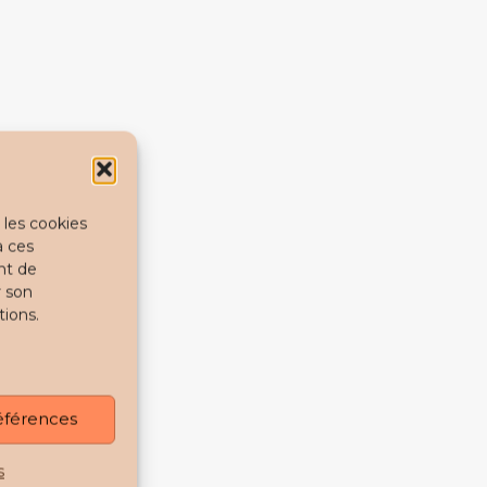
 les cookies
à ces
nt de
r son
tions.
références
s