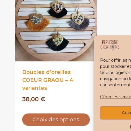
Pour offrir les
pour stocker et
Boucles d’oreilles
technologies n
navigation ou l
COEUR GRAOU – 4
consentement pe
variantes
Gérer les servi
38,00
€
Acc
Choix des options
Ce