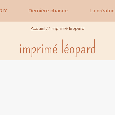
DIY
Dernière chance
La créatri
Accueil
/
/
imprimé léopard
imprimé léopard