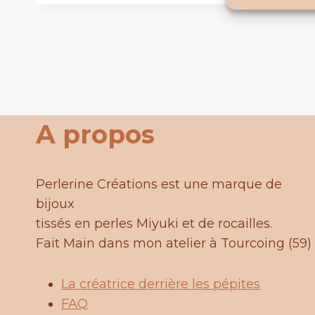
produit
a
plusieurs
variations.
Les
options
A propos
peuvent
être
choisies
Perlerine Créations est une marque de
sur
bijoux
la
tissés en perles Miyuki et de rocailles.
page
Fait Main dans mon atelier à Tourcoing (59)
du
produit
La créatrice derrière les pépites
FAQ