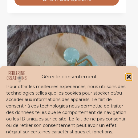
Ce
X
produit
a
plusieurs
variations.
Les
options
peuvent
être
choisies
sur
Gérer le consentement
la
Pour offrir les meilleures expériences, nous utilisons des
page
technologies telles que les cookies pour stocker et/ou
du
accéder aux informations des appareils. Le fait de
produit
consentir à ces technologies nous permettra de traiter
des données telles que le comportement de navigation
ou les ID uniques sur ce site. Le fait de ne pas consentir
ou de retirer son consentement peut avoir un effet
négatif sur certaines caractéristiques et fonctions.