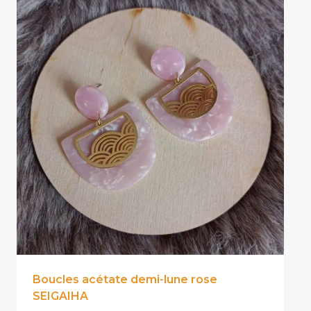
variations.
Les
options
peuvent
être
choisies
sur
la
page
du
produit
Boucles acétate demi-lune rose
SEIGAIHA