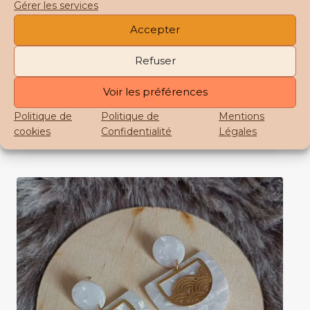
Gérer les services
Accepter
Boucles acétate demi-lune bleu
SEIGAIHA
Refuser
Plage
22,00
€
–
24,00
€
Voir les préférences
de
prix :
Politique de
Politique de
Mentions
Choix des options
22,00 €
cookies
Confidentialité
Légales
Ce
à
produit
24,00 €
a
plusieurs
variations.
Les
options
peuvent
être
choisies
sur
la