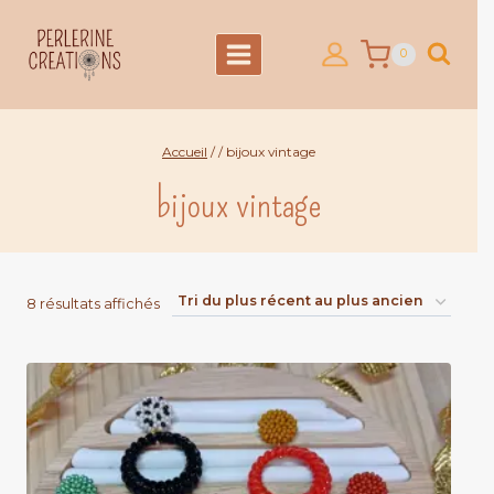
Aller
au
0
contenu
Accueil
/
/
bijoux vintage
bijoux vintage
Trié
8 résultats affichés
du
plus
récent
au
plus