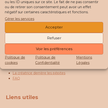
ou les ID uniques sur ce site. Le fait de ne pas consentir
Ce
ou de retirer son consentement peut avoir un effet
produit
négatif sur certaines caractéristiques et fonctions.
a
Gérer les services
plusieurs
variations.
Accepter
Les
A propos
options
Refuser
peuvent
être
Voir les préférences
Perlerine Créations est une marque de bijoux
choisies
tissés en perles Miyuki et de rocailles.
sur
Politique de
Politique de
Mentions
Fait Main dans mon atelier à Tourcoing (59)
la
cookies
Confidentialité
Légales
page
du
La créatrice derrière les pépites
produit
FAQ
Liens utiles