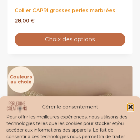
Collier CAPRI grosses perles marbrées
28,00
€
Choix des options
X
Ce
produit
a
plusieurs
Couleurs
variations.
au choix
Les
options
peuvent
être
Gérer le consentement
choisies
sur
Pour offrir les meilleures expériences, nous utilisons des
la
technologies telles que les cookies pour stocker et/ou
page
accéder aux informations des appareils. Le fait de
consentir à ces technologies nous permettra de traiter
du