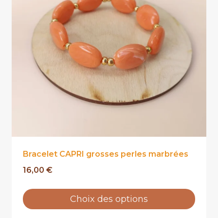
ancien
Bracelet CAPRI grosses perles
marbrées
16,00
€
Choix des options