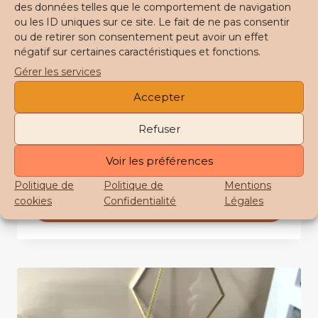
des données telles que le comportement de navigation
produit
ou les ID uniques sur ce site. Le fait de ne pas consentir
ou de retirer son consentement peut avoir un effet
négatif sur certaines caractéristiques et fonctions.
Gérer les services
Accepter
Boucles d’oreilles CANDICE Terrazzo
Refuser
34,00
€
Voir les préférences
Politique de
Politique de
Mentions
Choix des options
cookies
Confidentialité
Légales
Ce
produit
a
plusieurs
variations.
Les
options