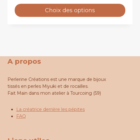
Ce
produit
a
plusieurs
variations.
Les
options
peuvent
A propos
être
choisies
sur
Perlerine Créations est une marque de bijoux
la
tissés en perles Miyuki et de rocailles.
page
Fait Main dans mon atelier à Tourcoing (59)
du
produit
La créatrice derrière les pépites
FAQ