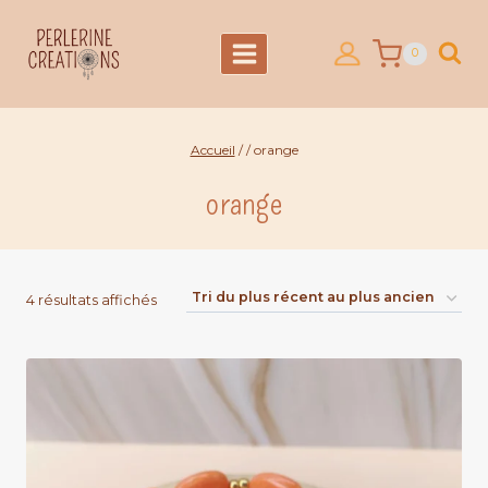
Aller
au
0
contenu
Accueil
/
/
orange
orange
Trié
4 résultats affichés
du
plus
récent
au
plus