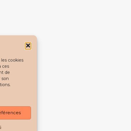
 les cookies
à ces
nt de
r son
tions.
références
s