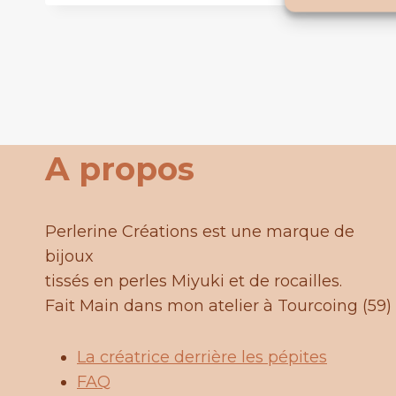
produit
a
plusieurs
variations.
Les
options
A propos
peuvent
être
choisies
Perlerine Créations est une marque de
sur
bijoux
la
tissés en perles Miyuki et de rocailles.
page
Fait Main dans mon atelier à Tourcoing (59)
du
produit
La créatrice derrière les pépites
FAQ