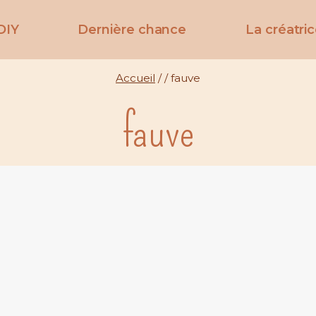
DIY
Dernière chance
La créatri
Accueil
/
/
fauve
fauve