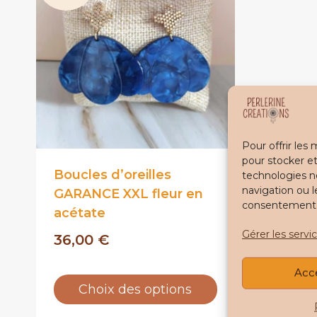
Pour offrir les
pour stocker et
Boucles d’oreilles
technologies n
navigation ou l
GARANCE XXL fleur en
consentement pe
acétate
Gérer les servi
36,00
€
Acc
Choix des options
Ce