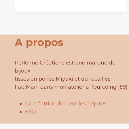
IDÉES
CADEAUX
ARTISANALES
POUR
LA
FÊTE
A propos
DES
MÈRES
Perlerine Créations est une marque de
bijoux
tissés en perles Miyuki et de rocailles.
Fait Main dans mon atelier à Tourcoing (59)
La créatrice derrière les pépites
FAQ