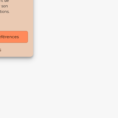
nt de
r son
tions.
références
s