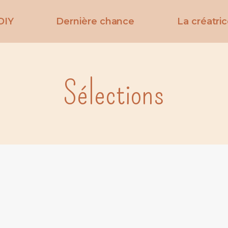
DIY
Dernière chance
La créatri
Sélections