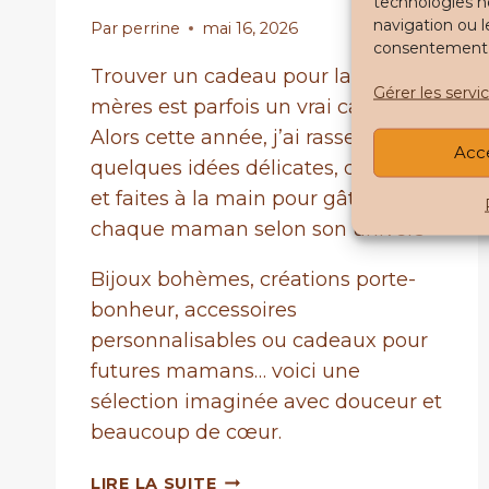
technologies n
navigation ou l
Par
perrine
mai 16, 2026
consentement pe
Trouver un cadeau pour la fête des
Gérer les servi
mères est parfois un vrai casse-tête.
Alors cette année, j’ai rassemblé
Acc
quelques idées délicates, colorées
et faites à la main pour gâter
chaque maman selon son univers
Bijoux bohèmes, créations porte-
bonheur, accessoires
personnalisables ou cadeaux pour
futures mamans… voici une
sélection imaginée avec douceur et
beaucoup de cœur.
10
LIRE LA SUITE